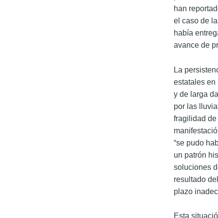
han reportad
el caso de l
había entreg
avance de pr
La persistenc
estatales en
y de larga d
por las lluv
fragilidad d
manifestació
“se pudo hab
un patrón hi
soluciones d
resultado de
plazo inadec
Esta situaci