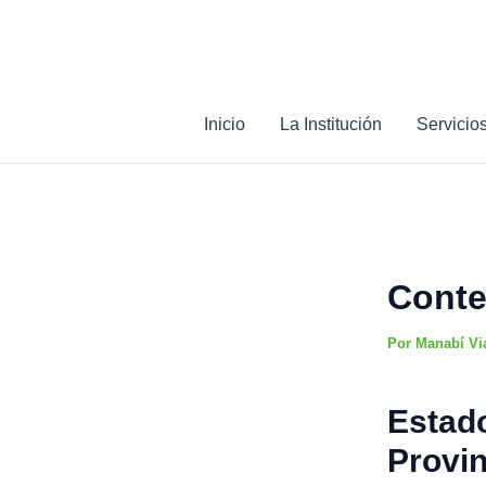
Ir
al
contenido
Inicio
La Institución
Servicio
Conte
Por
Manabí Vi
Estado
Provin