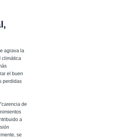
l,
ue agrava la
 climática
 más
rar el buen
s perdidas
 “carencia de
enimientos
ntribuido a
rsión
lmente, se