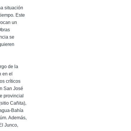
na situación
 tiempo.
Este
ovocan un
Obras
ncia se
quieren
rgo de la
 en el
s críticos
en San José
e provincial
itio Cañita),
sagua-Bahía
dúm.
Además,
El Junco,