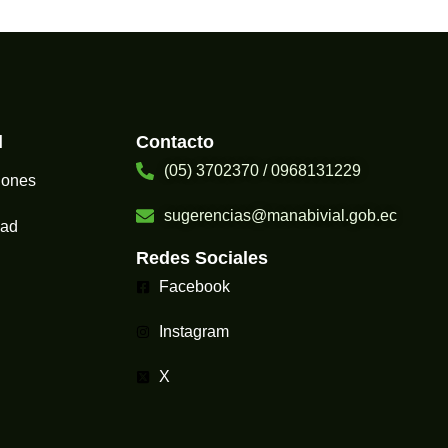
l
Contacto
(05) 3702370 / 0968131229
iones
sugerencias@manabivial.gob.ec​
dad
Redes Sociales
Facebook
Instagram
X