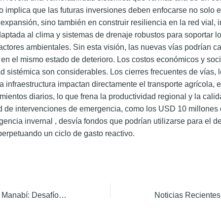
lo implica que las futuras inversiones deben enfocarse no solo e
expansión, sino también en construir resiliencia en la red vial,
daptada al clima y sistemas de drenaje robustos para soportar l
factores ambientales. Sin esta visión, las nuevas vías podrían c
en el mismo estado de deterioro. Los costos económicos y soci
ad sistémica son considerables. Los cierres frecuentes de vías, 
a infraestructura impactan directamente el transporte agrícola, e
ientos diarios, lo que frena la productividad regional y la calid
d de intervenciones de emergencia, como los USD 10 millones
gencia invernal
, desvía fondos que podrían utilizarse para el de
perpetuando un ciclo de gasto reactivo.
Panorama Vial de Manabí: Desafíos, Avances y Proyectos Estratégicos (2024-2025)