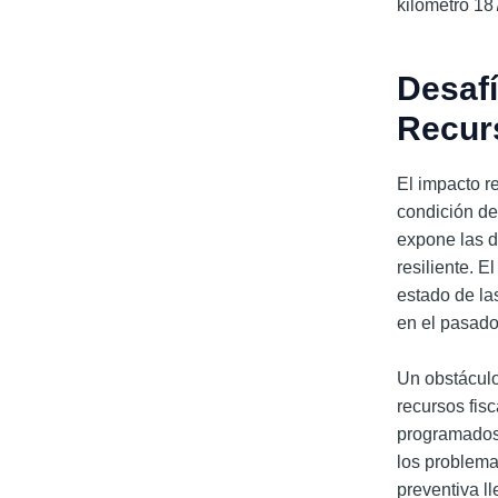
kilómetro 18
Desafí
Recur
El impacto r
condición de 
expone las d
resiliente. 
estado de la
en el pasado
Un obstáculo 
recursos fisc
programados 
los problema
preventiva l