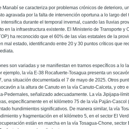
de Manabí se caracteriza por problemas crónicos de deterioro, u
to agravada por la falta de intervención oportuna a lo largo del
 intensifica durante el temporal invernal, cuando las lluvias pr
 en la infraestructura existente. El Ministerio de Transporte y 
OP) ha reconocido que el 60% de las vías estatales de la provi
n mal estado, identificando entre 20 y 30 puntos críticos que re
ediata.
ones son variadas y se manifiestan en tramos específicos a lo la
or ejemplo, la vía E-38 Rocafuerte-Tosagua presenta un socavón
7, una situación documentada el 7 de mayo de 2025.
Otros punto
socavón a la altura de Canuto en la vía Canuto-Calceta, y otro 
-Pedernales, señalizado adecuadamente.
La vía Jipijapa-límit
s, específicamente en el kilómetro 75 de la vía Paján-Cascol (s
tado hundimientos significativos. De manera similar, la vía To
dimiento y fragmentación en el kilómetro 5, en el sector El Ver
recuperación están en marcha en la vía Tosagua-Chone, sector 