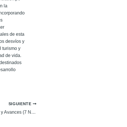
n la
 incorporando
os
aer
ales de esta
los desvíos y
l turismo y
ad de vida.
 destinados
sarrollo
SIGUIENTE
Noticias Recientes y Avances (7 Noticias con Referencia a Imágenes)