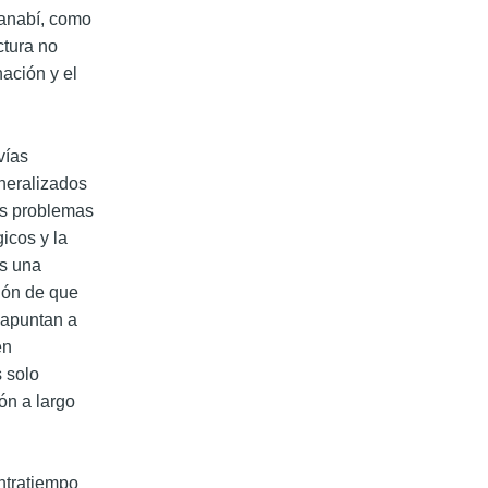
Manabí, como
ctura no
ación y el
vías
neralizados
os problemas
icos y la
es una
sión de que
 apuntan a
en
s solo
ón a largo
ontratiempo