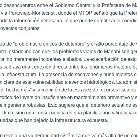
o desencuentros entre el Gobierno Central y la Prefectura de 
a vía Portoviejo-Montecristi, donde el MTOP señaló que la Prefe
ado la información necesaria, lo que puede complicar la coordin
oyectos conjuntos.
ia de “problemas crónicos de deterioro” y el alto porcentaje de 
 mal estado indican que los problemas viales de Manabí son ge
ata, no meramente incidentes aislados. La exacerbación de est
ias subraya una conexión directa entre los fenómenos meteorológ
e la infraestructura. La presencia de socavones y hundimientos 
n clara de esta vulnerabilidad a eventos hidrológicos. La admi
er hecho más” y la mención de la escasez de recursos fiscales
stórico de inversión insuficiente en mantenimiento preventivo y 
e ingeniería robustas. Esto sugiere que el deterioro actual no e
l clima, sino una consecuencia de una planificación y financiaci
uadas que han dejado la infraestructura expuesta.
ón revela una vulnerabilidad sistémica que va más allá de un c