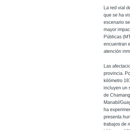
La red vial 
que se ha vis
escenario se
mayor impacto
Públicas (MT
encuentran e
atención inm
Las afectaci
provincia. P
kilómetro 18
incluyen un 
de Chamanga
Manabí/Guaya
ha experimen
presenta hun
trabajos de 