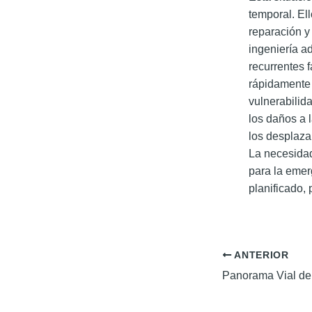
temporal. El
reparación y 
ingeniería a
recurrentes 
rápidamente 
vulnerabilid
los daños a l
los desplazam
La necesida
para la emer
planificado, 
ANTERIOR