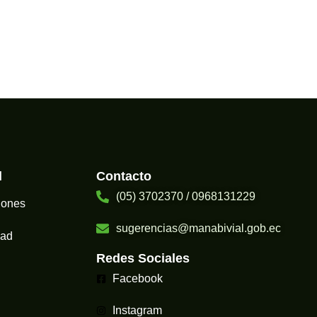
l
Contacto
(05) 3702370 / 0968131229
iones
sugerencias@manabivial.gob.ec​
dad
Redes Sociales
Facebook
Instagram