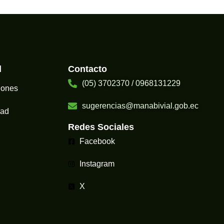
l
Contacto
(05) 3702370 / 0968131229
iones
sugerencias@manabivial.gob.ec​
dad
Redes Sociales
Facebook
Instagram
X